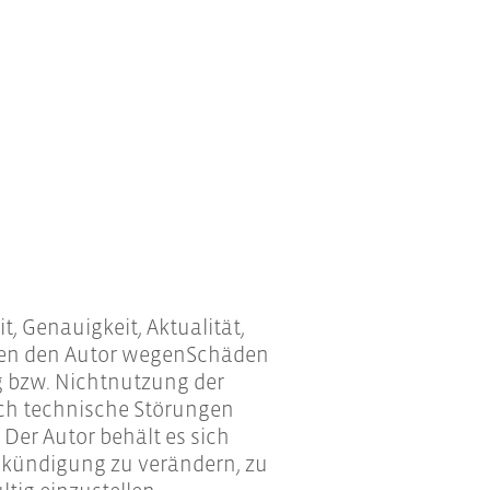
, Genauigkeit, Aktualität,
egen den Autor wegenSchäden
ng bzw. Nichtnutzung der
rch technische Störungen
Der Autor behält es sich
Ankündigung zu verändern, zu