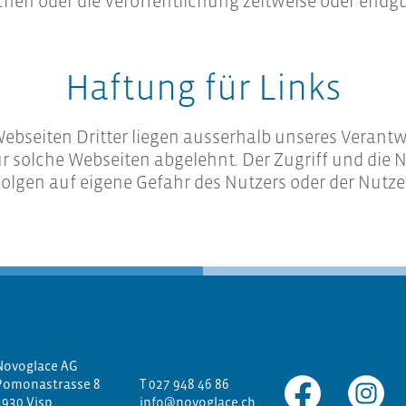
chen oder die Veröffentlichung zeitweise oder endgül
Haftung für Links
ebseiten Dritter liegen ausserhalb unseres Verant
r solche Webseiten abgelehnt. Der Zugriff und die
folgen auf eigene Gefahr des Nutzers oder der Nutze
Novoglace AG
Pomonastrasse 8
T 027 948 46 86
3930 Visp
info@novoglace.ch