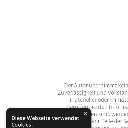
Der Autor übernimmt keiner
Zuverlässigkeit und Vollst
materieller oder immate
veröffentlichten Inform
×
entstanden sind, werden
Diese Webseite verwendet
ausdrücklich vor, Teile der
Cookies.