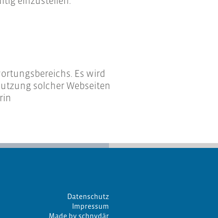
tig einzustellen.
wortungsbereichs. Es wird
 Nutzung solcher Webseiten
rin
Datenschutz
Impressum
Made by schnydär