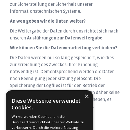
zur Sicherstellung der Sicherheit unserer
informationstechnischen Systeme.
An wen geben wir die Daten weiter?
Die Weitergabe der Daten durch uns richtet sich nach
unseren
Ausführungen zur Datenweitergabe
.
Wie können Sie die Datenverarbeitung verhindern?
Die Daten werden nur so lang gespeichert, wie dies
zur Erreichung des Zweckes ihrer Erhebung
notwendig ist. Dementsprechend werden die Daten
nach Beendigung jeder Sitzung gelöscht. Die
Speicherung der Logfiles ist für den Betrieb der
Webseite zwingend notwendig, Sie haben daher keine
×
Möglichkeit, dagegen Widerspruch zu erheben, es
Diese Webseite verwendet
denn Sie besuchen unsere Webseite nicht.
Cookies.
Wir verwenden Cookies, um die
Cookies
Benutzerfreundlichkeit unserer Website zu
verbessern. Durch die weitere Nutzung